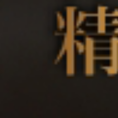
關於翊
酒款介
酒莊投