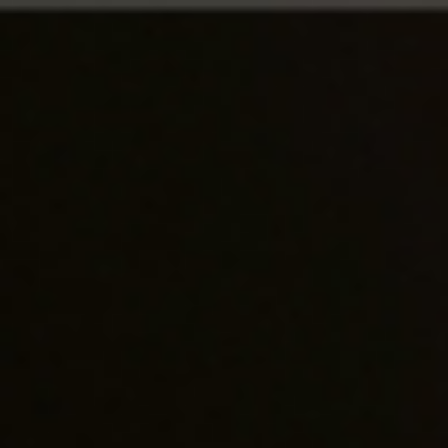
首頁
>
名莊酒款列表
> 三部曲系列