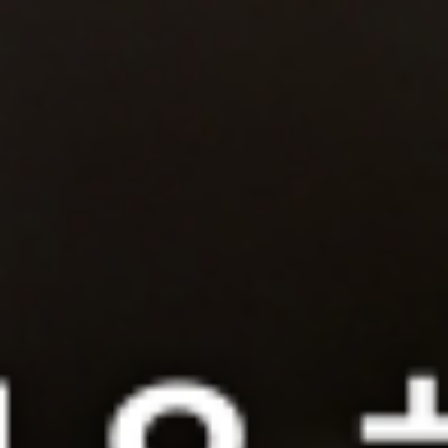
TEL： (02
EMAIL： yib
YIBAI Vintage © 2
翊