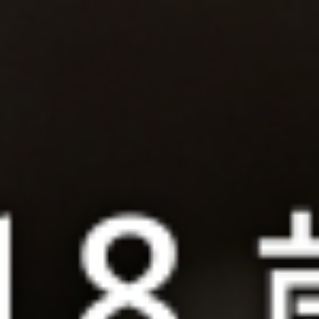
EMAIL： yib
YIBAI Vintage © 2
翊