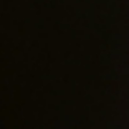
YB Canon Fro
嚴選法國波爾多右岸最古老珍稀
高斜坡上，佔地11公頃，
壤來自於良好的陽光照射，
僅佔地約1公頃，更讓此酒