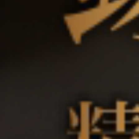
關於翊
酒款介
酒莊投