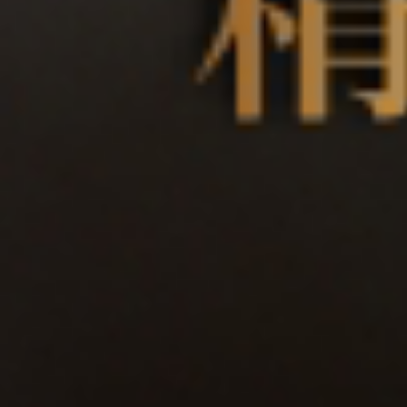
TEL： (02
EMAIL： yib