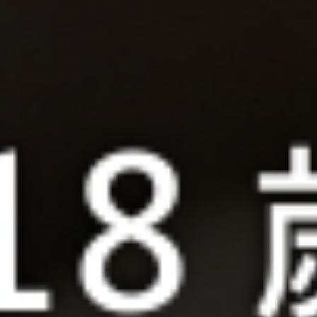
YIBAI Vintage © 2
翊